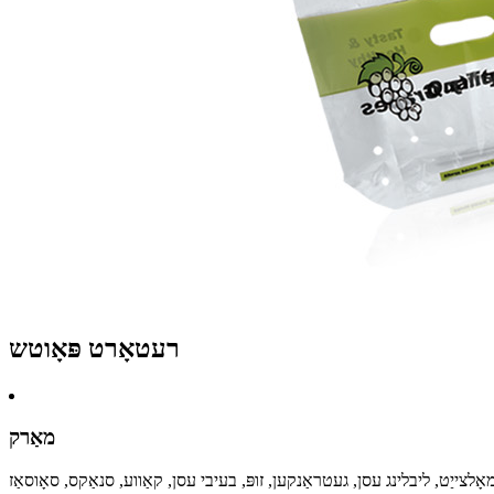
רעטאָרט פּאָוטש
מאַרק
אָלצייַט, ליבלינג עסן, געטראַנקען, זופּ, בעיבי עסן, קאַווע, סנאַקס, סאָוסאַז