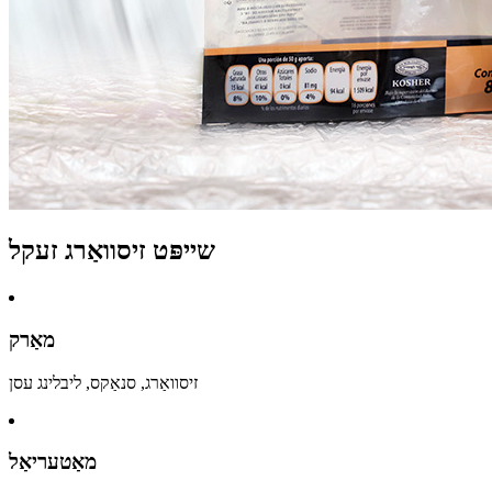
שייפּט זיסוואַרג זעקל
מאַרק
זיסוואַרג, סנאַקס, ליבלינג עסן
מאַטעריאַל