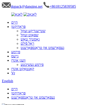
dqpack@danqing.net
+8618125839585
היים
פּראָדוקטן
שטייענדיקע זעקל
שפּאַוט זעקל
גאַסטיד טאַש
ראָל פֿילם
געפאָרעמט און טראַנספּאַרענט
פירמע
נייעס
וועגן אונדז
פירמע געשיכטע
קאָנטאַקט אונדז
Vr
English
היים
פּראָדוקטן
געפאָרעמט און טראַנספּאַרענט