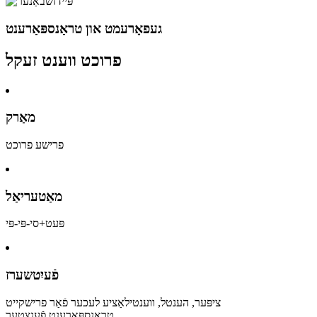
געפאָרעמט און טראַנספּאַרענט
פרוכט ווענט זעקל
מאַרק
פרישע פרוכט
מאַטעריאַל
פּעט+סי-פּי-פּי
פֿעיִטשערז
ציפּער, הענטל, ווענטילאַציע לעכער פֿאַר פרישקייט
טראַנספּאַרענט פֿענצטער