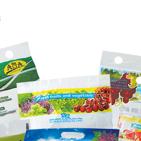
אויספאָ