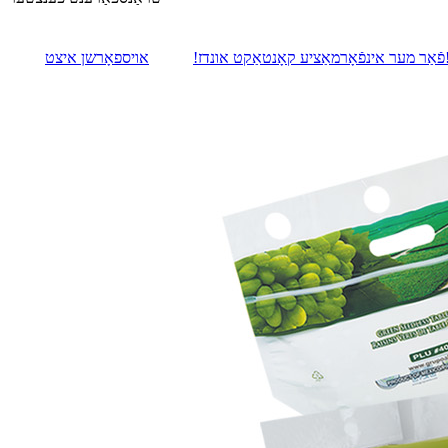
רשן איצט!
פֿאַר מער אינפֿאָרמאַציע קאָנטאַקט אונדז!