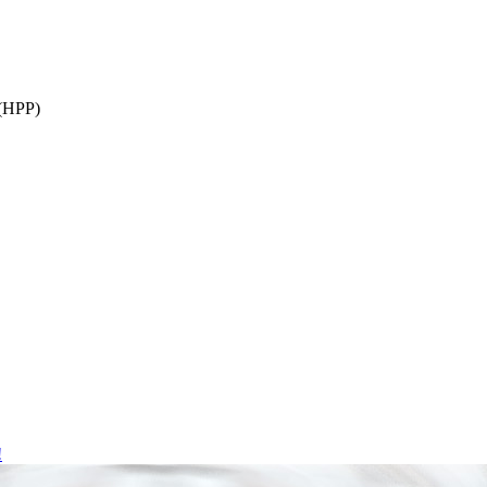
פּאַסטשעראַזיישאַן, מייקראַווייוו, רעטאָרט, הויך דרוק פּאַסטשעראַז
אויספאָ