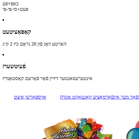
באַפּ+פּע
פּעט+סי-פּי-פּי
קאַפּאַציטעט
האַרטע וואָג פֿון 20 גראַם ביז 2 ק״ג
פֿעיִטשערז
אינטערעסאנטער דיזיין פֿאַר פֿאָרעם קאַסטאַמייז
רשן איצט!
פֿאַר מער אינפֿאָרמאַציע קאָנטאַקט אונדז!