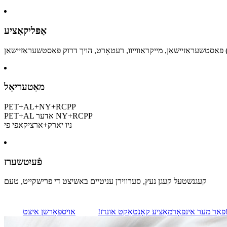
אַפּליקאַציע
יישאַן (HPP)
מאַטעריאַל
PET+AL+NY+RCPP
PET+AL אדער NY+RCPP
ניו יארק+ארציקאפי פי
פֿעיִטשערז
קעגנשטעל קעגן נעץ, סערווירן עניטיים באשיצט די פרישקייט, טעם
רשן איצט!
פֿאַר מער אינפֿאָרמאַציע קאָנטאַקט אונדז!