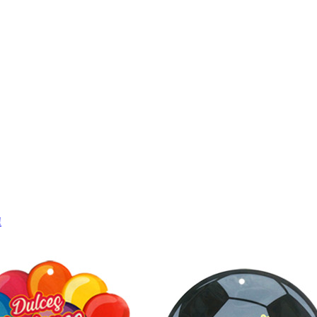
אויספאָ